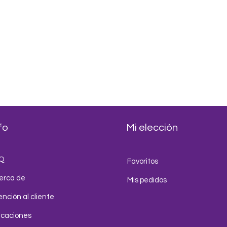
talianas, bubble tea, malteadas,
elados.
fo
Mi elección
Q
Favoritos
erca de
Mis pedidos
nción al cliente
icaciones