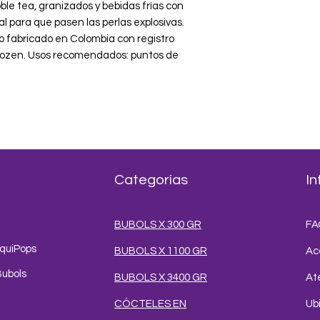
bble tea, granizados y bebidas frías con 
Granizados, sodas i
al para que pasen las perlas explosivas. 
frappés y postres h
 fabricado en Colombia con registro 
Frozen. Usos recomendados: puntos de 
Categorías
In
BUBOLS X 300 GR
FA
iquiPops
BUBOLS X 1100 GR
Ac
Bubols
BUBOLS X 3400 GR
Ate
CÓCTELES EN
Ub