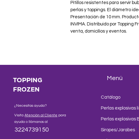
Pitillos resistentes para servir bu
perlas y toppings. El diámetro ide
Presentación de 10 mm. Producto
INVIMA. Distribuido por Topping 
venta, domicilios y eventos.
Menú
TOPPING
FROZEN
Catálogo
¿Necesitas ayuda?
Perlas explosivas l
Visita
Atención al Cliente
para
Perlas explosivas 
ayuda o llámanos al
3224739150
Siropes/Jarabes