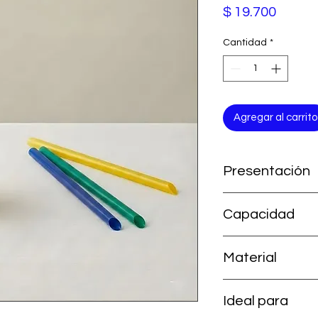
Precio
$ 19.700
Cantidad
*
Agregar al carrito
Presentación
Paquete por 50 uni
Capacidad
10 mm
Material
plástico de uso alim
Ideal para