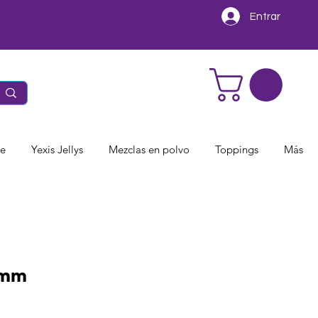
Entrar
te
Yexis Jellys
Mezclas en polvo
Toppings
Más
0 mm