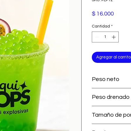
Precio
$ 16.000
Cantidad
*
Agregar al carrito
Peso neto
350 g
Peso drenado
Aprox. 85-90% del pe
Tamaño de po
gramaje drenado ex
30 gramos