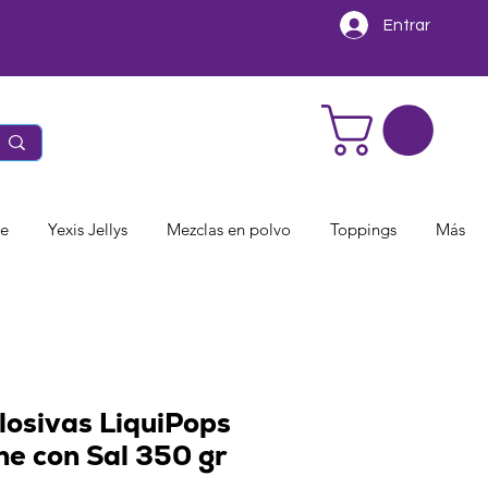
Entrar
te
Yexis Jellys
Mezclas en polvo
Toppings
Más
losivas LiquiPops
e con Sal 350 gr