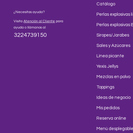
Catálogo
¿Necesitas ayuda?
Perlas explosivas l
Visita
Atención al Cliente
para
Perlas explosivas 
ayuda o llámanos al
3224739150
Siropes/Jarabes
Sales y Azúcares
Línea picante
Yexis Jellys
Mezclas en polvo
Toppings
Ideas de negocio
Mis pedidos
Reserva online
Menú desplegabl