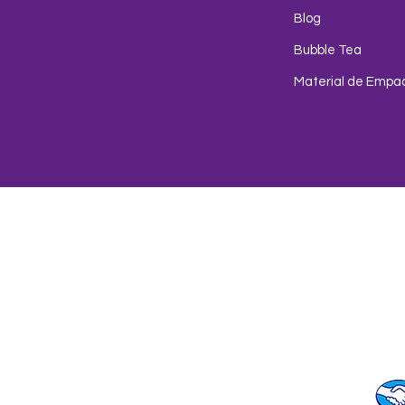
Blog
Bubble Tea
Material de Empa
Env