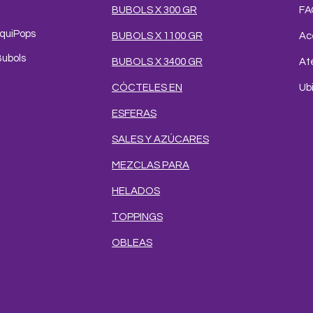
BUBOLS X 300 GR
FA
iquiPops
BUBOLS X 1100 GR
Ac
Bubols
BUBOLS X 3400 GR
Ate
CÓCTELES EN
Ub
ESFERAS
SALES Y AZÚCARES
MEZCLAS PARA
HELADOS
TOPPINGS
OBLEAS
e