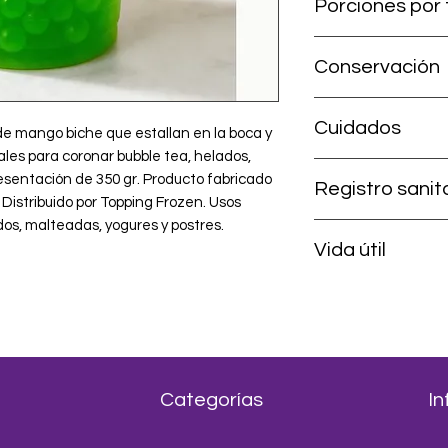
Porciones por 
≈10 bebidas (porció
Conservación
≈400 perlas
Sin abrir: temperatu
Cuidados
solar. Tras abrir: ref
de mango biche que estallan en la boca y 
eales para coronar bubble tea, helados, 
Se debe mantener al
esentación de 350 gr. Producto fabricado 
Registro sanit
a temperatura ambi
Distribuido por Topping Frozen. Usos 
sin usar. Una vez d
os, malteadas, yogures y postres.
INVIMA NSA 0019783
obligatoriamente lle
Vida útil
Colombia.
9 meses sin abrir; re
Categorías
In