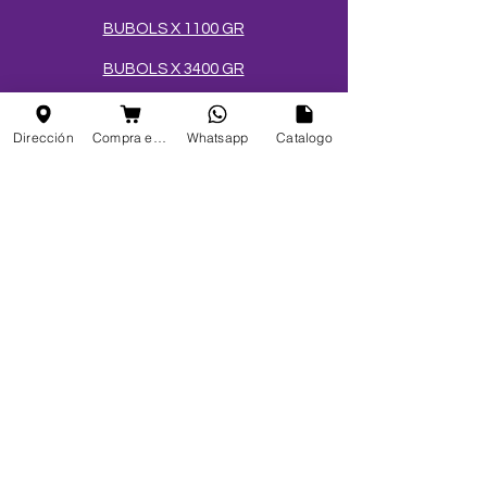
BUBOLS X 1100 GR
BUBOLS X 3400 GR
CÓCTELES EN ESFERAS
Dirección
Compra en linea
Whatsapp
Catalogo
SALES Y AZÚCARES
MEZCLAS PARA HELADOS
TOPPINGS
OBLEAS
Info
FAQ
Acerca de
Atención al cliente