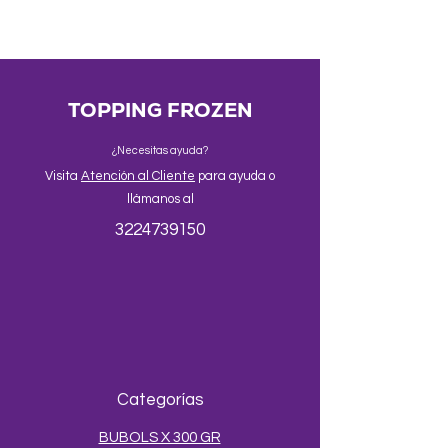
refrigeradora.
9 meses sin abrir; refrigerar 4-8°C
tras abrir.
TOPPING FROZEN
¿Necesitas ayuda?
Visita
Atención al Cliente
para ayuda o
llámanos al
3224739150
Categorías
BUBOLS X 300 GR