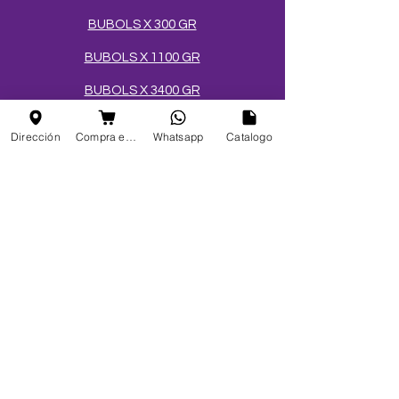
BUBOLS X 300 GR
BUBOLS X 1100 GR
BUBOLS X 3400 GR
CÓCTELES EN ESFERAS
Dirección
Compra en linea
Whatsapp
Catalogo
SALES Y AZÚCARES
MEZCLAS PARA HELADOS
TOPPINGS
OBLEAS
Info
FAQ
Acerca de