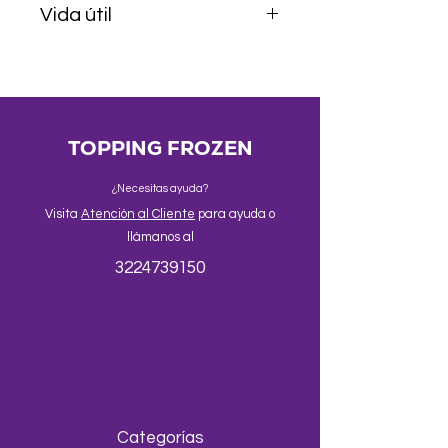
Vida útil
Fabricado en Medellín, Colombia.
se debe obligatoriamente llevar a la
refrigeradora.
9 meses sin abrir; refrigerar 4-8°C
tras abrir.
TOPPING FROZEN
¿Necesitas ayuda?
Visita
Atención al Cliente
para ayuda o
llámanos al
3224739150
Categorías