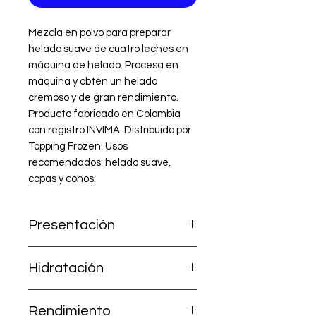
Mezcla en polvo para preparar 
helado suave de cuatro leches en 
máquina de helado. Procesa en 
máquina y obtén un helado 
cremoso y de gran rendimiento. 
Producto fabricado en Colombia 
con registro INVIMA. Distribuido por 
Topping Frozen. Usos 
recomendados: helado suave, 
copas y conos.
Presentación
1.000 g (incluye Mezcla A + Leche
Hidratación
en polvo B).
Ya contiene la leche; solo agrega
Rendimiento
2,5 litros de agua.