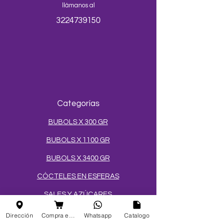
llámanos al
3224739150
Categorías
BUBOLS X 300 GR
BUBOLS X 1100 GR
BUBOLS X 3400 GR
CÓCTELES EN ESFERAS
SALES Y AZÚCARES
MEZCLAS PARA HELADOS
Dirección
Compra en linea
Whatsapp
Catalogo