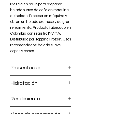
Mezcla en polvo para preparar 
helado suave de café en máquina 
de helado. Procesa en máquina y 
obtén un helado cremoso y de gran 
rendimiento. Producto fabricado en 
Colombia con registro INVIMA. 
Distribuido por Topping Frozen. Usos 
recomendados: helado suave, 
copas y conos.
Presentación
1.000 g (incluye Mezcla A + Leche
Hidratación
en polvo B).
Ya contiene la leche; solo agrega
Rendimiento
2,5 litros de agua.
38 conos de 90 g por kilo.