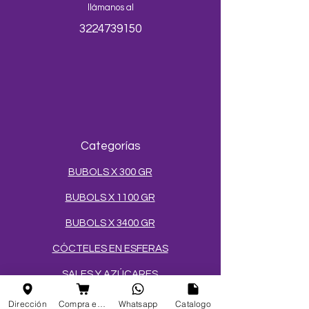
llámanos al
3224739150
Categorías
BUBOLS X 300 GR
BUBOLS X 1100 GR
BUBOLS X 3400 GR
CÓCTELES EN ESFERAS
SALES Y AZÚCARES
MEZCLAS PARA HELADOS
Dirección
Compra en linea
Whatsapp
Catalogo