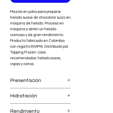
Mezcla en polvo para preparar 
helado suave de chocolate suizo en 
máquina de helado. Procesa en 
máquina y obtén un helado 
cremoso y de gran rendimiento. 
Producto fabricado en Colombia 
con registro INVIMA. Distribuido por 
Topping Frozen. Usos 
recomendados: helado suave, 
copas y conos.
Presentación
1.000 g (incluye Mezcla A + Leche
Hidratación
en polvo B).
Ya contiene la leche; solo agrega
Rendimiento
2,5 litros de agua.