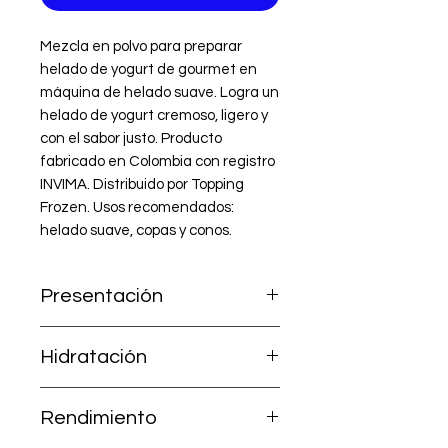
Mezcla en polvo para preparar 
helado de yogurt de gourmet en 
máquina de helado suave. Logra un 
helado de yogurt cremoso, ligero y 
con el sabor justo. Producto 
fabricado en Colombia con registro 
INVIMA. Distribuido por Topping 
Frozen. Usos recomendados: 
helado suave, copas y conos.
Presentación
1.000 g (incluye Mezcla A + Leche
Hidratación
en polvo B).
Ya contiene la leche; solo agrega
Rendimiento
2,5 litros de agua.