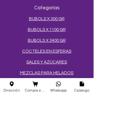
Categorías
BUBOLS X 300 GR
BUBOLS X 1100 GR
BUBOLS X 3400 GR
CÓCTELES EN ESFERAS
SALES Y AZÚCARES
MEZCLAS PARA HELADOS
TOPPINGS
Dirección
Compra en linea
Whatsapp
Catalogo
OBLEAS
Info
FAQ