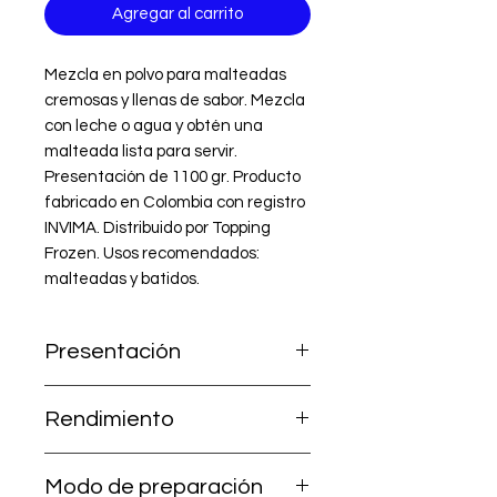
Agregar al carrito
Mezcla en polvo para malteadas 
cremosas y llenas de sabor. Mezcla 
con leche o agua y obtén una 
malteada lista para servir. 
Presentación de 1100 gr. Producto 
fabricado en Colombia con registro 
INVIMA. Distribuido por Topping 
Frozen. Usos recomendados: 
malteadas y batidos.
Presentación
Bolsa de 1.100 g
Rendimiento
~20 malteadas por bolsa (cada una
Modo de preparación
usa 55 g de mezcla). Costo aprox.