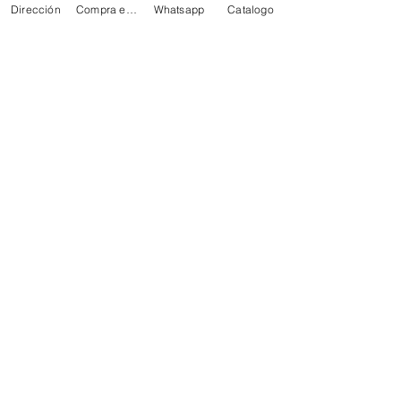
Dirección
Compra en linea
Whatsapp
Catalogo
MEZCLAS PARA HELADOS
TOPPINGS
OBLEAS
Info
FAQ
Acerca de
Atención al cliente
Ubicaciones
Mi elección
Favoritos
Mis pedidos