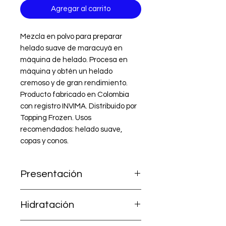
Agregar al carrito
Mezcla en polvo para preparar 
helado suave de maracuyá en 
máquina de helado. Procesa en 
máquina y obtén un helado 
cremoso y de gran rendimiento. 
Producto fabricado en Colombia 
con registro INVIMA. Distribuido por 
Topping Frozen. Usos 
recomendados: helado suave, 
copas y conos.
Presentación
1.000 g (incluye Mezcla A + Leche
Hidratación
en polvo B).
Ya contiene la leche; solo agrega