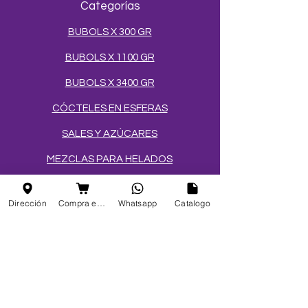
Categorías
BUBOLS X 300 GR
BUBOLS X 1100 GR
BUBOLS X 3400 GR
CÓCTELES EN ESFERAS
SALES Y AZÚCARES
MEZCLAS PARA HELADOS
TOPPINGS
Dirección
Compra en linea
Whatsapp
Catalogo
OBLEAS
Info
FAQ