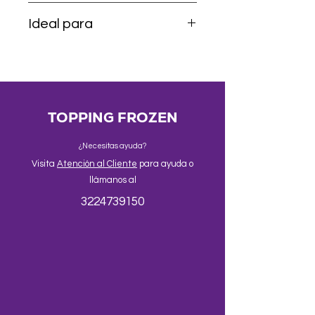
plástico premium dorado
Ideal para
Granizados, sodas italianas, bubble
tea, malteadas, frappés y postres
helados.
TOPPING FROZEN
¿Necesitas ayuda?
Visita
Atención al Cliente
para ayuda o
llámanos al
3224739150