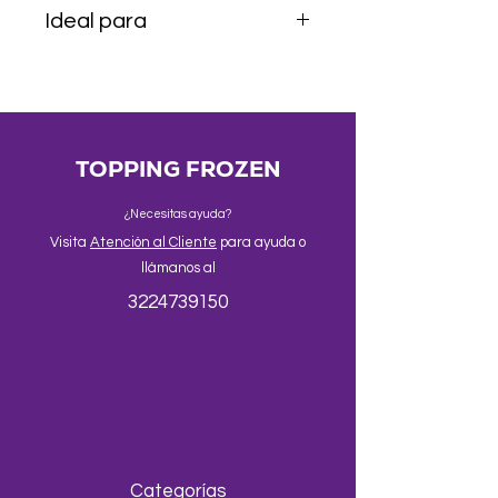
Ideal para
Granizados, sodas italianas, bubble
tea, malteadas, frappés y postres
helados.
TOPPING FROZEN
¿Necesitas ayuda?
Visita
Atención al Cliente
para ayuda o
llámanos al
3224739150
Categorías