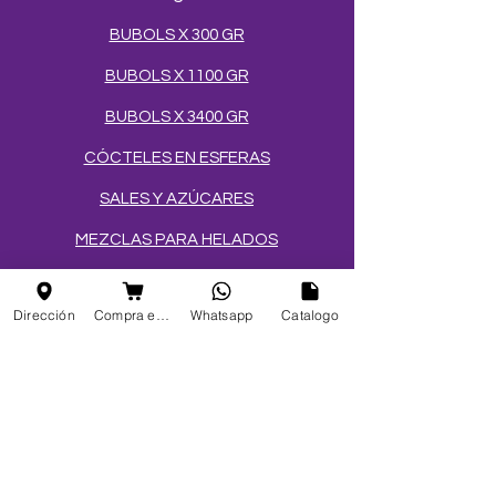
BUBOLS X 300 GR
BUBOLS X 1100 GR
BUBOLS X 3400 GR
CÓCTELES EN ESFERAS
SALES Y AZÚCARES
MEZCLAS PARA HELADOS
TOPPINGS
Dirección
Compra en linea
Whatsapp
Catalogo
OBLEAS
Info
FAQ
Acerca de