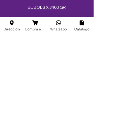
BUBOLS X 3400 GR
CÓCTELES EN ESFERAS
Dirección
Compra en linea
Whatsapp
Catalogo
SALES Y AZÚCARES
MEZCLAS PARA HELADOS
TOPPINGS
OBLEAS
Info
FAQ
Acerca de
Atención al cliente
Ubicaciones