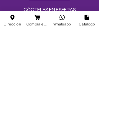
CÓCTELES EN ESFERAS
SALES Y AZÚCARES
Dirección
Compra en linea
Whatsapp
Catalogo
MEZCLAS PARA HELADOS
TOPPINGS
OBLEAS
Info
FAQ
Acerca de
Atención al cliente
Ubicaciones