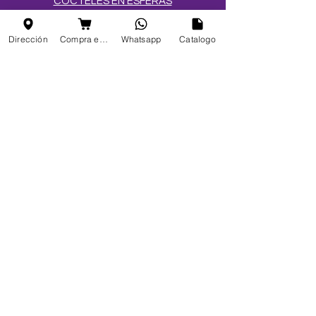
CÓCTELES EN ESFERAS
SALES Y AZÚCARES
Dirección
Compra en linea
Whatsapp
Catalogo
MEZCLAS PARA HELADOS
TOPPINGS
OBLEAS
Info
FAQ
Acerca de
Atención al cliente
Ubicaciones
Mi elección