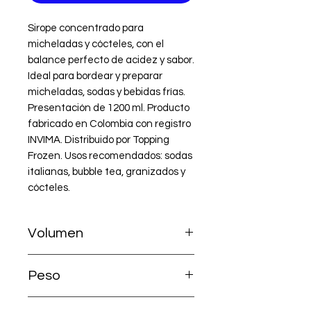
Sirope concentrado para 
micheladas y cócteles, con el 
balance perfecto de acidez y sabor. 
Ideal para bordear y preparar 
micheladas, sodas y bebidas frías. 
Presentación de 1200 ml. Producto 
fabricado en Colombia con registro 
INVIMA. Distribuido por Topping 
Frozen. Usos recomendados: sodas 
italianas, bubble tea, granizados y 
cócteles.
Volumen
Extra contenido 1200 ml - 40 onzas
Peso
- 1,2 litros
1650 gramos