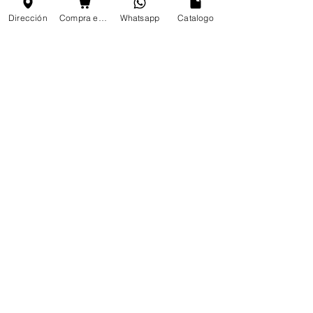
Dirección
Compra en linea
Whatsapp
Catalogo
MEZCLAS PARA HELADOS
TOPPINGS
OBLEAS
Info
FAQ
Acerca de
Atención al cliente
Ubicaciones
Mi elección
Favoritos