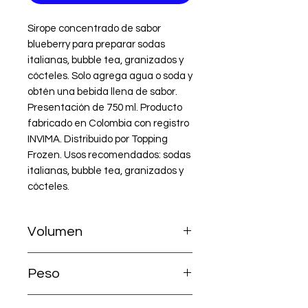
Sirope concentrado de sabor 
blueberry para preparar sodas 
italianas, bubble tea, granizados y 
cócteles. Solo agrega agua o soda y 
obtén una bebida llena de sabor. 
Presentación de 750 ml. Producto 
fabricado en Colombia con registro 
INVIMA. Distribuido por Topping 
Frozen. Usos recomendados: sodas 
italianas, bubble tea, granizados y 
cócteles.
Volumen
Extra contenido 750 ml - 25 onzas -
Peso
0,75 litros
1030 gramos