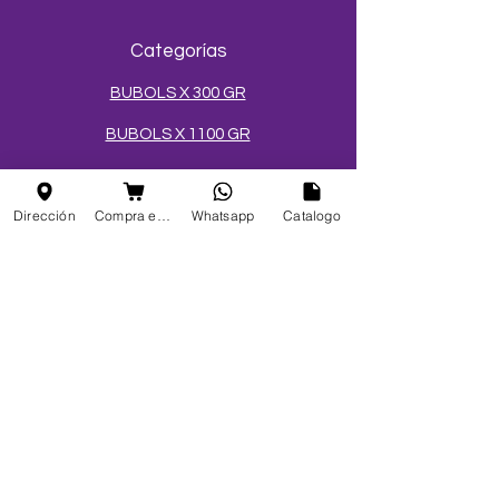
Categorías
BUBOLS X 300 GR
BUBOLS X 1100 GR
BUBOLS X 3400 GR
Dirección
Compra en linea
Whatsapp
Catalogo
CÓCTELES EN ESFERAS
SALES Y AZÚCARES
MEZCLAS PARA HELADOS
TOPPINGS
OBLEAS
Info