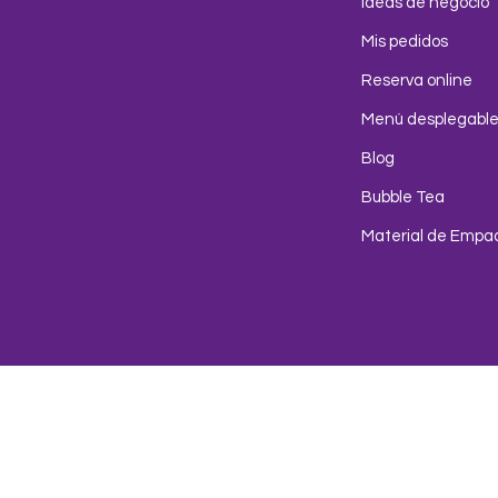
Ideas de negocio
Mis pedidos
Reserva online
Menú desplegabl
Blog
Bubble Tea
Material de Empa
Env