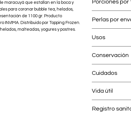
Porciones por 
de maracuyá que estallan en la boca y 
eales para coronar bubble tea, helados, 
55 porciones por en
esentación de 1100 gr. Producto 
Perlas por en
o INVIMA. Distribuido por Topping Frozen. 
helados, malteadas, yogures y postres.
~1.300 perlas
Usos
Coctelería tropical
Conservación
postres, toppings y 
alto rendimiento.
Sin abrir: temperatu
Cuidados
solar. Tras abrir: ref
Se debe mantener al
Vida útil
a temperatura ambi
sin usar. Una vez d
9 meses sin abrir; ref
obligatoriamente lle
Registro sanit
Producto con regist