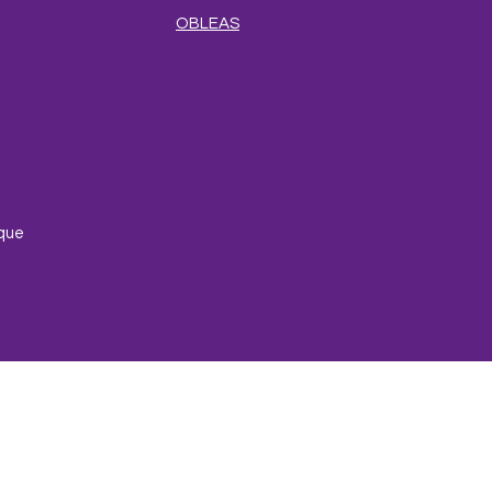
OBLEAS
e
que
ío y devoluciones
Términos y condiciones
Métodos de pa