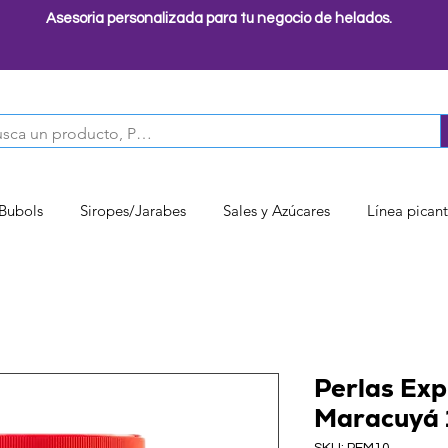
Asesoria personalizada para tu negocio de helados.
 Bubols
Siropes/Jarabes
Sales y Azúcares
Línea pican
Perlas Exp
Maracuyá 
SKU: PEM10