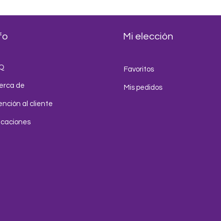
fo
Mi elección
Q
Favoritos
erca de
Mis pedidos
nción al cliente
icaciones