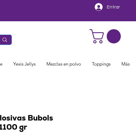
Entrar
te
Yexis Jellys
Mezclas en polvo
Toppings
Más
losivas Bubols
1100 gr