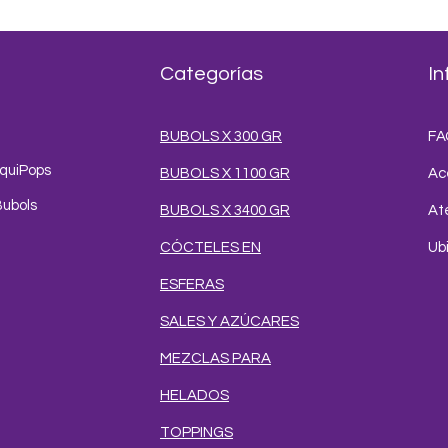
Categorías
In
BUBOLS X 300 GR
FA
iquiPops
BUBOLS X 1100 GR
Ac
Bubols
BUBOLS X 3400 GR
Ate
CÓCTELES EN
Ub
ESFERAS
SALES Y AZÚCARES
MEZCLAS PARA
HELADOS
TOPPINGS