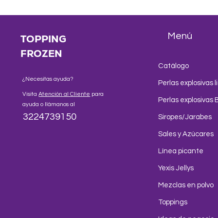
Menú
TOPPING
FROZEN
Catálogo
¿Necesitas ayuda?
Perlas explosivas l
Visita
Atención al Cliente
para
Perlas explosivas 
ayuda o llámanos al
3224739150
Siropes/Jarabes
Sales y Azúcares
Línea picante
Yexis Jellys
Mezclas en polvo
Toppings