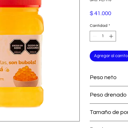
Precio
$ 41.000
Cantidad
*
Agregar al carrito
Peso neto
1.100 g
Peso drenado
880 g (0,88 kg)
Tamaño de po
20 g