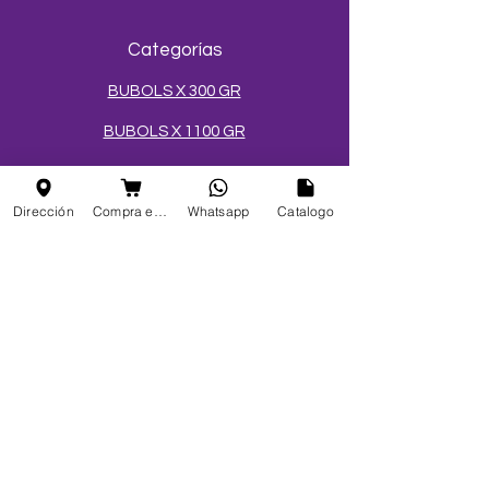
Categorías
BUBOLS X 300 GR
BUBOLS X 1100 GR
BUBOLS X 3400 GR
Dirección
Compra en linea
Whatsapp
Catalogo
CÓCTELES EN ESFERAS
SALES Y AZÚCARES
MEZCLAS PARA HELADOS
TOPPINGS
OBLEAS
Info