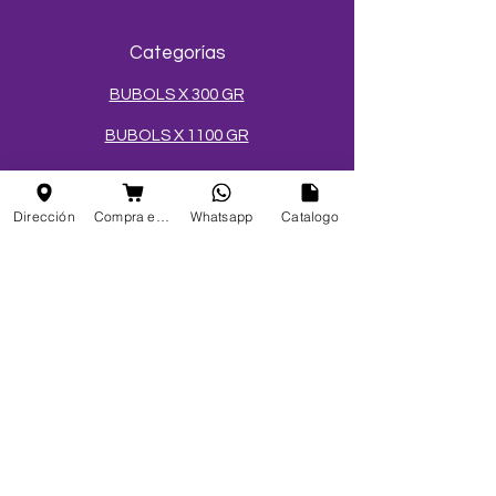
Categorías
BUBOLS X 300 GR
BUBOLS X 1100 GR
BUBOLS X 3400 GR
Dirección
Compra en linea
Whatsapp
Catalogo
CÓCTELES EN ESFERAS
SALES Y AZÚCARES
MEZCLAS PARA HELADOS
TOPPINGS
OBLEAS
Info