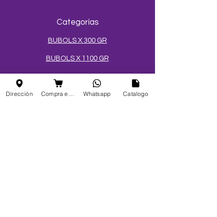
Categorías
BUBOLS X 300 GR
BUBOLS X 1100 GR
BUBOLS X 3400 GR
Dirección
Compra en linea
Whatsapp
Catalogo
CÓCTELES EN ESFERAS
SALES Y AZÚCARES
MEZCLAS PARA HELADOS
TOPPINGS
OBLEAS
Info