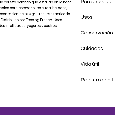
Porciones por 
 de cereza bombón que estallan en la boca 
Ideales para coronar bubble tea, helados, 
40 porciones por en
esentación de 810 gr. Producto fabricado 
Usos
Distribuido por Topping Frozen. Usos 
os, malteadas, yogures y postres.
Coctelería tropical
Conservación
postres, toppings y 
alto rendimiento.
Sin abrir: temperatu
Cuidados
solar. Tras abrir: ref
Se debe mantener al
Vida útil
a temperatura ambi
sin usar. Una vez d
9 meses sin abrir; ref
obligatoriamente lle
Registro sanit
Producto con regist