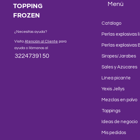
Menú
TOPPING
FROZEN
Catálogo
¿Necesitas ayuda?
Perlas explosivas l
Visita
Atención al Cliente
para
Perlas explosivas 
ayuda o llámanos al
3224739150
Siropes/Jarabes
Sales y Azúcares
Línea picante
Yexis Jellys
Mezclas en polvo
Toppings
Ideas de negocio
Mis pedidos