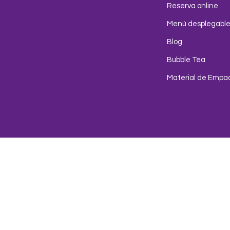
Reserva online
Menú desplegabl
Blog
Bubble Tea
Material de Empa
Env