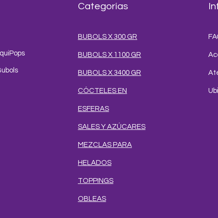
Categorías
In
BUBOLS X 300 GR
FA
iquiPops
BUBOLS X 1100 GR
Ac
Bubols
BUBOLS X 3400 GR
Ate
CÓCTELES EN
Ub
ESFERAS
SALES Y AZÚCARES
MEZCLAS PARA
HELADOS
TOPPINGS
OBLEAS