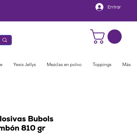
Entrar
te
Yexis Jellys
Mezclas en polvo
Toppings
Más
losivas Bubols
mbón 810 gr