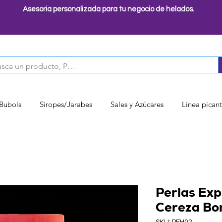
Asesoria personalizada para tu negocio de helados.
 Bubols
Siropes/Jarabes
Sales y Azúcares
Línea pican
Perlas Exp
Cereza Bo
SKU: PEH02