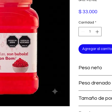
Precio
$ 33.000
Cantidad
*
Agregar al carrito
Peso neto
810 g
Peso drenado
648 g
Tamaño de po
20 g