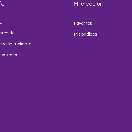
fo
Mi elección
Q
Favoritos
erca de
Mis pedidos
nción al cliente
icaciones