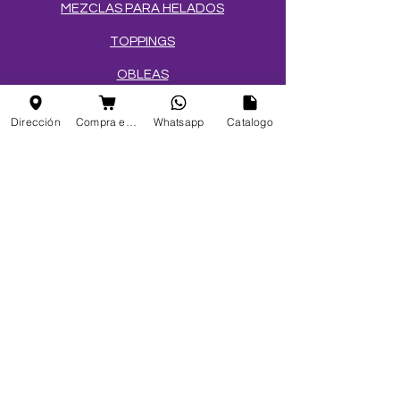
MEZCLAS PARA HELADOS
TOPPINGS
OBLEAS
Dirección
Compra en linea
Whatsapp
Catalogo
Info
FAQ
Acerca de
Atención al cliente
Ubicaciones
Mi elección
Favoritos
Mis pedidos