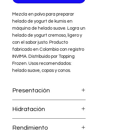
Mezcla en polvo para preparar 
helado de yogurt de kumis en 
máquina de helado suave. Logra un 
helado de yogurt cremoso, ligero y 
con el sabor justo. Producto 
fabricado en Colombia con registro 
INVIMA. Distribuido por Topping 
Frozen. Usos recomendados: 
helado suave, copas y conos.
Presentación
1.000 g (incluye Mezcla A + Leche
Hidratación
en polvo B).
Ya contiene la leche; solo agrega
Rendimiento
2,5 litros de agua.