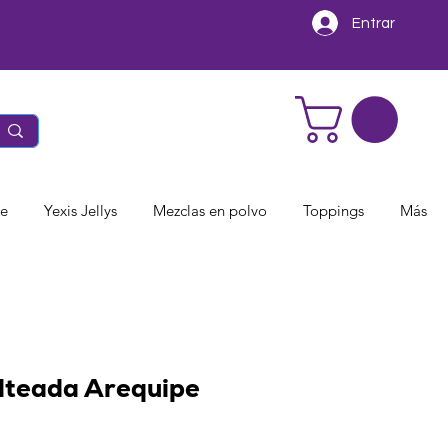
Entrar
te
Yexis Jellys
Mezclas en polvo
Toppings
Más
lteada Arequipe