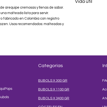
Vida útil
líquida (preferiblem
Licúa hasta obten
e arequipe cremosas y llenas de sabor. 
6 meses. Consérvalo
cremosa. Sirve y de
na malteada lista para servir. 
o fabricado en Colombia con registro 
Frozen. Usos recomendados: malteadas y 
Categorías
In
BUBOLS X 300 GR
FA
iquiPops
BUBOLS X 1100 GR
Ac
Bubols
BUBOLS X 3400 GR
Ate