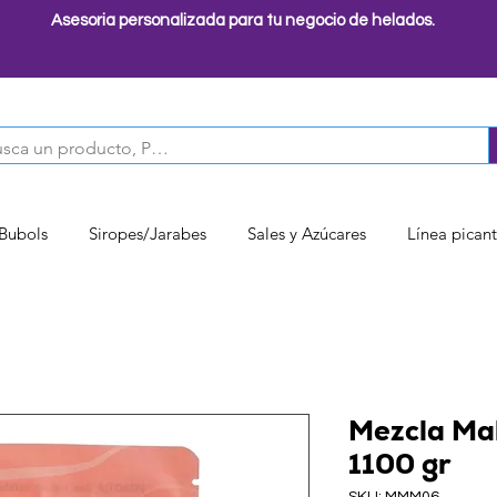
Asesoria personalizada para tu negocio de helados.
 Bubols
Siropes/Jarabes
Sales y Azúcares
Línea pican
Mezcla Ma
1100 gr
SKU: MMM06