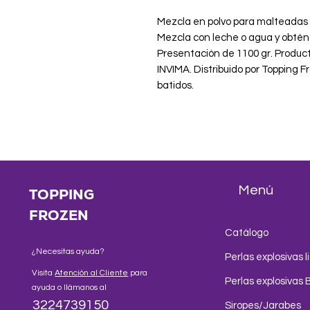
Mezcla en polvo para malteadas d
Mezcla con leche o agua y obtén u
Presentación de 1100 gr. Product
INVIMA. Distribuido por Topping 
batidos.
Menú
TOPPING
FROZEN
Catálogo
¿Necesitas ayuda?
Perlas explosivas l
Visita
Atención al Cliente
para
Perlas explosivas 
ayuda o llámanos al
3224739150
Siropes/Jarabes