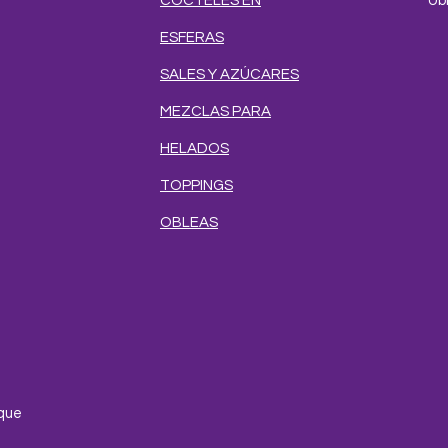
CÓCTELES EN
Ub
ESFERAS
SALES Y AZÚCARES
MEZCLAS PARA
HELADOS
TOPPINGS
OBLEAS
e
que