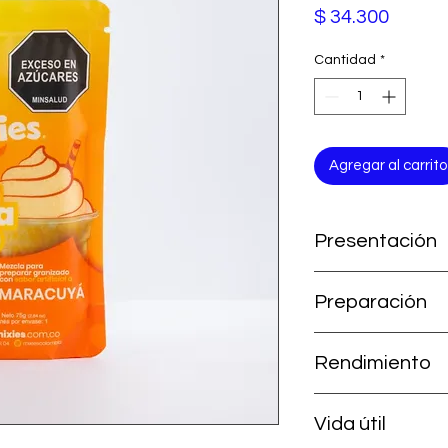
Precio
$ 34.300
Cantidad
*
Agregar al carrito
Presentación
1 kg (1.000 gr).
Preparación
Adiciona 5,5 litros d
Rendimiento
en la granizadora.
~26 granizados de 9 
Vida útil