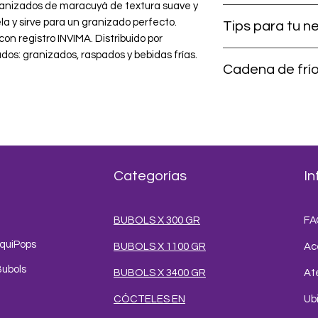
ranizados de maracuyá de textura suave y 
6 meses. Producto e
la y sirve para un granizado perfecto. 
Tips para tu n
fresco y alejado de la
n registro INVIMA. Distribuido por 
os: granizados, raspados y bebidas frías.
Hidrata por parciale
Cadena de frí
preparación. Añade 
pequeños (para que s
Una vez hidratado,
tu gusto. Refuerza e
frío.
Para una versión con
producto en polvo, 
vs. un líquido y ocu
Categorías
In
BUBOLS X 300 GR
FA
iquiPops
BUBOLS X 1100 GR
Ac
Bubols
BUBOLS X 3400 GR
Ate
CÓCTELES EN
Ub