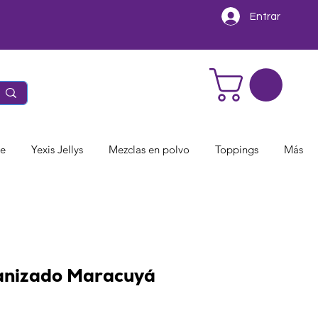
Entrar
te
Yexis Jellys
Mezclas en polvo
Toppings
Más
anizado Maracuyá