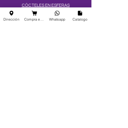
CÓCTELES EN ESFERAS
SALES Y AZÚCARES
Dirección
Compra en linea
Whatsapp
Catalogo
MEZCLAS PARA HELADOS
TOPPINGS
OBLEAS
Info
FAQ
Acerca de
Atención al cliente
Ubicaciones