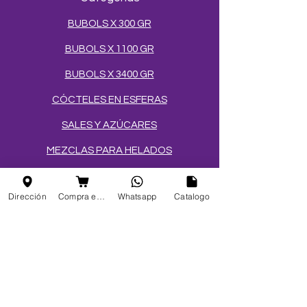
BUBOLS X 300 GR
BUBOLS X 1100 GR
BUBOLS X 3400 GR
CÓCTELES EN ESFERAS
SALES Y AZÚCARES
MEZCLAS PARA HELADOS
TOPPINGS
Dirección
Compra en linea
Whatsapp
Catalogo
OBLEAS
Info
FAQ
Acerca de