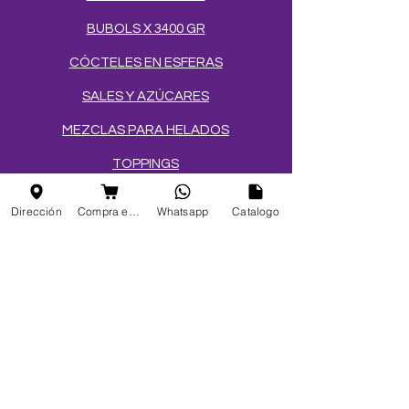
BUBOLS X 3400 GR
CÓCTELES EN ESFERAS
SALES Y AZÚCARES
MEZCLAS PARA HELADOS
TOPPINGS
OBLEAS
Dirección
Compra en linea
Whatsapp
Catalogo
Info
FAQ
Acerca de
Atención al cliente
Ubicaciones