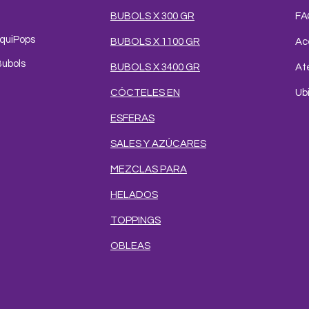
BUBOLS X 300 GR
FA
iquiPops
BUBOLS X 1100 GR
Ac
Bubols
BUBOLS X 3400 GR
Ate
CÓCTELES EN
Ub
ESFERAS
SALES Y AZÚCARES
MEZCLAS PARA
HELADOS
TOPPINGS
OBLEAS
e