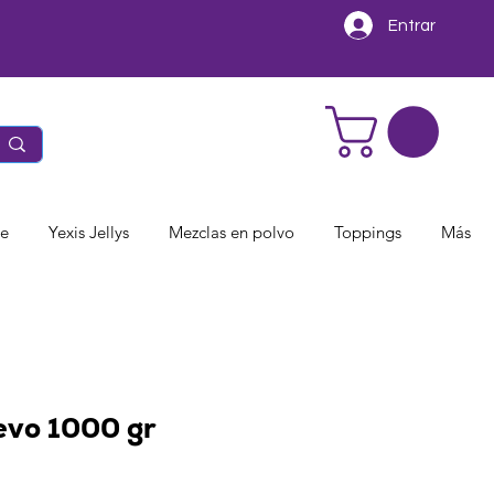
Entrar
te
Yexis Jellys
Mezclas en polvo
Toppings
Más
vo 1000 gr