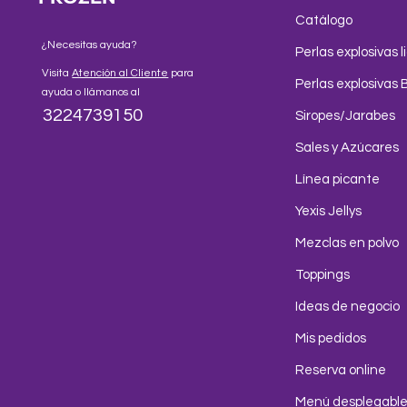
Catálogo
¿Necesitas ayuda?
Perlas explosivas l
Visita
Atención al Cliente
para
Perlas explosivas 
ayuda o llámanos al
3224739150
Siropes/Jarabes
Sales y Azúcares
Línea picante
Yexis Jellys
Mezclas en polvo
Toppings
Ideas de negocio
Mis pedidos
Reserva online
Menú desplegabl