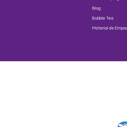
Blog
Bubble Tea
Material de Empa
Env