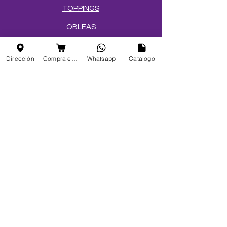
TOPPINGS
OBLEAS
Dirección
Compra en linea
Whatsapp
Catalogo
Info
FAQ
Acerca de
Atención al cliente
Ubicaciones
Mi elección
Favoritos
Mis pedidos