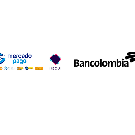
ío y devoluciones
Términos y condiciones
Métodos de pa
Aceptamos los siguientes métodos de pago
01.850 · Carrera 7B # 26-29 Sur, Bogotá D.C., Colombia · Tel/WhatsApp: +57 32