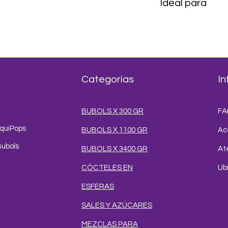
Ideal para
Granizados, sodas i
frappés y postres h
Categorías
In
BUBOLS X 300 GR
FA
iquiPops
BUBOLS X 1100 GR
Ac
Bubols
BUBOLS X 3400 GR
Ate
CÓCTELES EN
Ub
ESFERAS
SALES Y AZÚCARES
MEZCLAS PARA