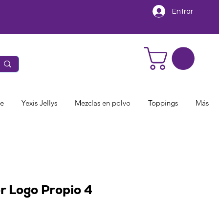
Entrar
te
Yexis Jellys
Mezclas en polvo
Toppings
Más
r Logo Propio 4