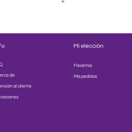
talianas, bubble tea, malteadas,
elados.
fo
Mi elección
Q
Favoritos
erca de
Mis pedidos
nción al cliente
icaciones