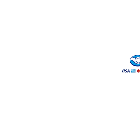
Env
TOPPING FROZEN S.A.S. · NIT 901.7