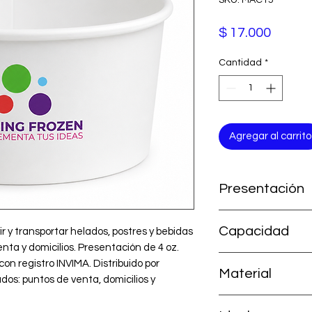
Precio
$ 17.000
Cantidad
*
Agregar al carrito
Presentación
Paquete por 50 uni
Capacidad
 y transportar helados, postres y bebidas 
enta y domicilios. Presentación de 4 oz. 
4 oz
n registro INVIMA. Distribuido por 
Material
s: puntos de venta, domicilios y 
plástico de uso alim