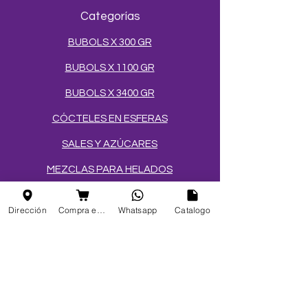
Categorías
BUBOLS X 300 GR
BUBOLS X 1100 GR
BUBOLS X 3400 GR
CÓCTELES EN ESFERAS
SALES Y AZÚCARES
MEZCLAS PARA HELADOS
TOPPINGS
Dirección
Compra en linea
Whatsapp
Catalogo
OBLEAS
Info
FAQ