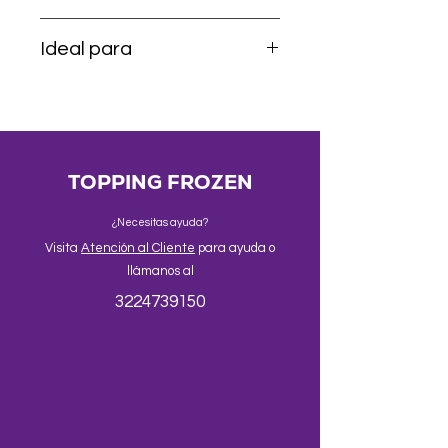
plástico de uso alimentario
Ideal para
Granizados, sodas italianas, bubble
tea, malteadas, frappés y postres
helados.
TOPPING FROZEN
¿Necesitas ayuda?
Visita
Atención al Cliente
para ayuda o
llámanos al
3224739150