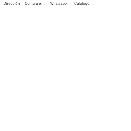
Dirección
Compra en linea
Whatsapp
Catalogo
MEZCLAS PARA HELADOS
TOPPINGS
OBLEAS
Info
FAQ
Acerca de
Atención al cliente
Ubicaciones
Mi elección
Favoritos
Mis pedidos