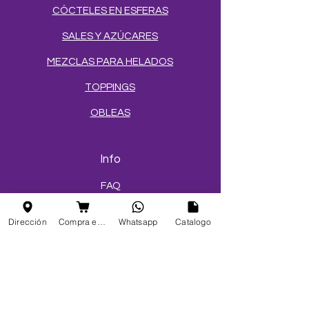
CÓCTELES EN ESFERAS
SALES Y AZÚCARES
MEZCLAS PARA HELADOS
TOPPINGS
OBLEAS
Info
FAQ
Acerca de
Dirección
Compra en linea
Whatsapp
Catalogo
Atención al cliente
Ubicaciones
Mi elección