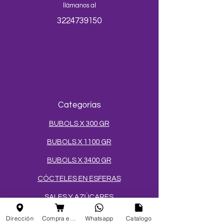
llámanos al
3224739150
Categorías
BUBOLS X 300 GR
BUBOLS X 1100 GR
BUBOLS X 3400 GR
CÓCTELES EN ESFERAS
SALES Y AZÚCARES
MEZCLAS PARA HELADOS
Dirección
Compra en linea
Whatsapp
Catalogo