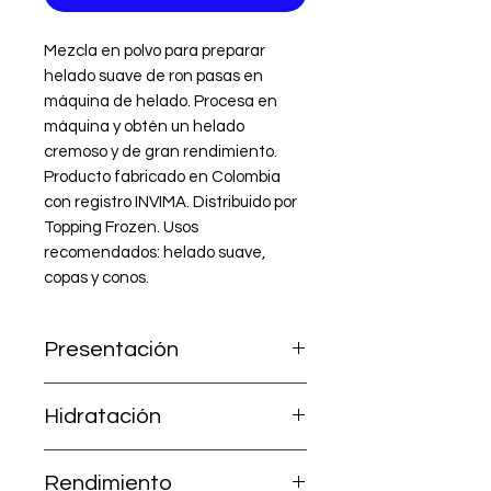
Mezcla en polvo para preparar 
helado suave de ron pasas en 
máquina de helado. Procesa en 
máquina y obtén un helado 
cremoso y de gran rendimiento. 
Producto fabricado en Colombia 
con registro INVIMA. Distribuido por 
Topping Frozen. Usos 
recomendados: helado suave, 
copas y conos.
Presentación
1.000 g (incluye Mezcla A + Leche
Hidratación
en polvo B).
Ya contiene la leche; solo agrega
Rendimiento
2,5 litros de agua.